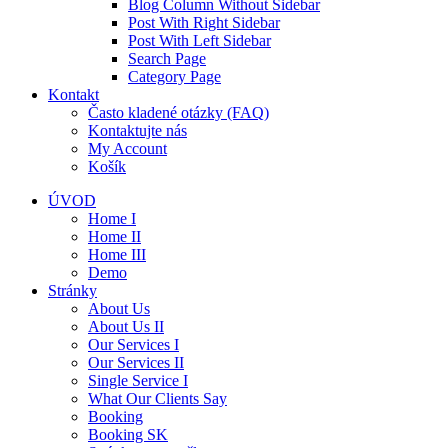
Blog Column Without Sidebar
Post With Right Sidebar
Post With Left Sidebar
Search Page
Category Page
Kontakt
Často kladené otázky (FAQ)
Kontaktujte nás
My Account
Košík
ÚVOD
Home I
Home II
Home III
Demo
Stránky
About Us
About Us II
Our Services I
Our Services II
Single Service I
What Our Clients Say
Booking
Booking SK