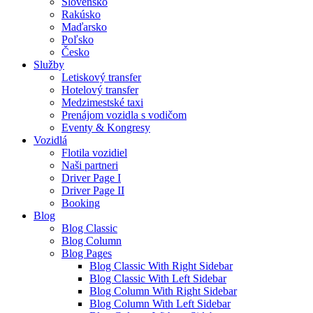
Slovensko
Rakúsko
Maďarsko
Poľsko
Česko
Služby
Letiskový transfer
Hotelový transfer
Medzimestské taxi
Prenájom vozidla s vodičom
Eventy & Kongresy
Vozidlá
Flotila vozidiel
Naši partneri
Driver Page I
Driver Page II
Booking
Blog
Blog Classic
Blog Column
Blog Pages
Blog Classic With Right Sidebar
Blog Classic With Left Sidebar
Blog Column With Right Sidebar
Blog Column With Left Sidebar