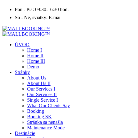
Pon - Pia: 09:30-16:30 hod.
So - Ne, sviatky: E-mail
ÚVOD
Home I
Home II
Home III
Demo
Stránky
About Us
About Us II
Our Services I
Our Services II
Single Service I
What Our Clients Say
Booking
Booking SK
Stránka sa nenašla
Maintenance Mode
Destinácie