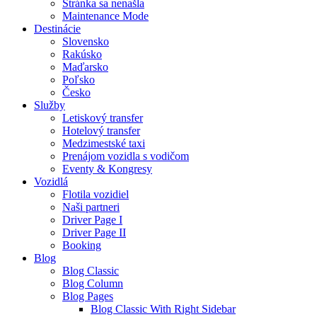
Stránka sa nenašla
Maintenance Mode
Destinácie
Slovensko
Rakúsko
Maďarsko
Poľsko
Česko
Služby
Letiskový transfer
Hotelový transfer
Medzimestské taxi
Prenájom vozidla s vodičom
Eventy & Kongresy
Vozidlá
Flotila vozidiel
Naši partneri
Driver Page I
Driver Page II
Booking
Blog
Blog Classic
Blog Column
Blog Pages
Blog Classic With Right Sidebar