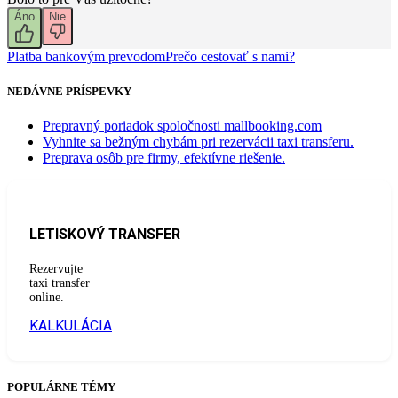
Áno
Nie
Platba bankovým prevodom
Prečo cestovať s nami?
NEDÁVNE PRÍSPEVKY
Prepravný poriadok spoločnosti mallbooking.com
Vyhnite sa bežným chybám pri rezervácii taxi transferu.
Preprava osôb pre firmy, efektívne riešenie.
LETISKOVÝ TRANSFER
Rezervujte
taxi transfer
online.
KALKULÁCIA
POPULÁRNE TÉMY