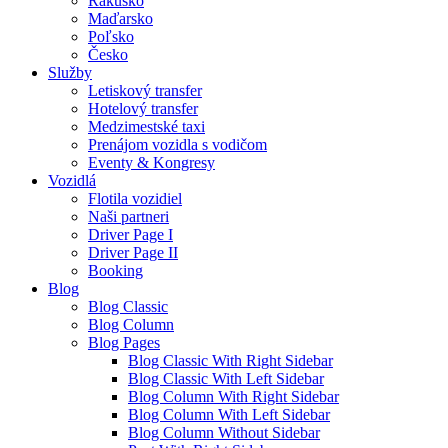
Rakúsko
Maďarsko
Poľsko
Česko
Služby
Letiskový transfer
Hotelový transfer
Medzimestské taxi
Prenájom vozidla s vodičom
Eventy & Kongresy
Vozidlá
Flotila vozidiel
Naši partneri
Driver Page I
Driver Page II
Booking
Blog
Blog Classic
Blog Column
Blog Pages
Blog Classic With Right Sidebar
Blog Classic With Left Sidebar
Blog Column With Right Sidebar
Blog Column With Left Sidebar
Blog Column Without Sidebar