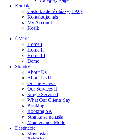
Category Page
Kontakt
Často kladené otázky (FAQ)
Kontaktujte nás
My Account
Košík
ÚVOD
Home I
Home II
Home III
Demo
Stránky
About Us
About Us II
Our Services I
Our Services II
Single Service I
What Our Clients Say
Booking
Booking SK
Stránka sa nenašla
Maintenance Mode
Destinácie
Slovensko