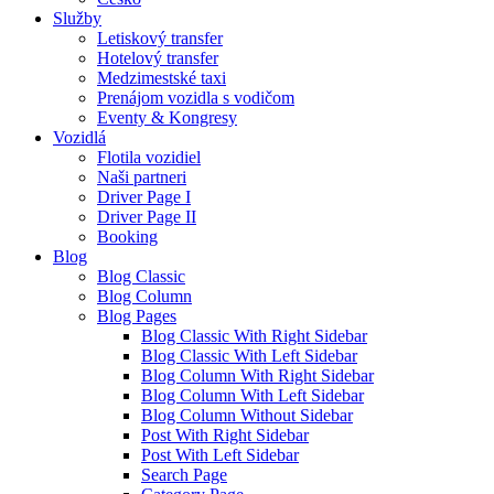
Služby
Letiskový transfer
Hotelový transfer
Medzimestské taxi
Prenájom vozidla s vodičom
Eventy & Kongresy
Vozidlá
Flotila vozidiel
Naši partneri
Driver Page I
Driver Page II
Booking
Blog
Blog Classic
Blog Column
Blog Pages
Blog Classic With Right Sidebar
Blog Classic With Left Sidebar
Blog Column With Right Sidebar
Blog Column With Left Sidebar
Blog Column Without Sidebar
Post With Right Sidebar
Post With Left Sidebar
Search Page