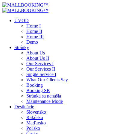
ÚVOD
Home I
Home II
Home III
Demo
Stránky
About Us
About Us II
Our Services I
Our Services II
Single Service I
What Our Clients Say
Booking
Booking SK
Stránka sa nenašla
Maintenance Mode
Destinácie
Slovensko
Rakúsko
Maďarsko
Poľsko
Česko